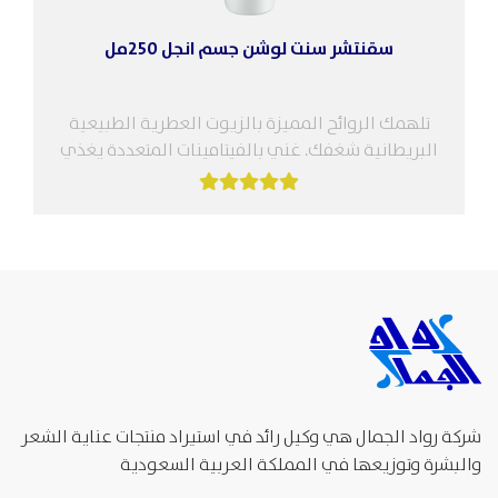
سقنتشر سنت لوشن جسم انجل 250مل
تلهمك الروائح المميزة بالزيوت العطرية الطبيعية
البريطانية شغفك. غني بالفيتامينات المتعددة يغذي
ويبيض ويقلل من ظهور الشيخوخة للحفاظ علي
بشرة...
شركة رواد الجمال هي وكيل رائد في استيراد منتجات عناية الشعر
والبشرة وتوزيعها في المملكة العربية السعودية