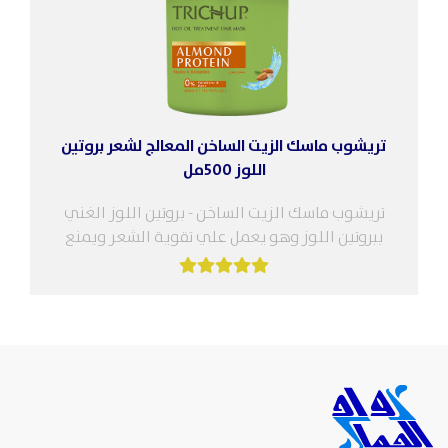
تريشوب ماسك الزيت الساخن المعالج لشعر بروتين
اللوز 500مل
تريشوب ماسك الزيت الساخن - بروتين اللوز الغني
ببروتين اللوز وهو يعمل علي تقوية الشعر ويمنع
تقصفه ويحول الأطراف المتقصفة...