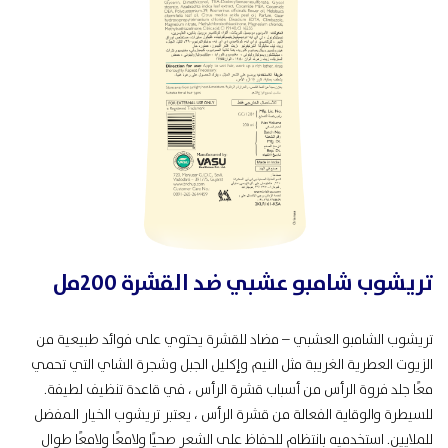
تريشوب شامبو عشبي ضد القشرة 200مل
تريشوب الشامبو العشبي – مضاد للقشرة يحتوي على فوائد طبيعية من
الزيوت العطرية الغريبة مثل النيم وإكليل الجبل وشجرة الشاي التي تحمي
معًا جلد فروة الرأس من أسباب قشرة الرأس ، في قاعدة تنظيف لطيفة.
للسيطرة والوقاية الفعالة من قشرة الرأس ، يعتبر تريشوب الخيار المفضل
للملايين. استخدميه بانتظام للحفاظ على الشعر صحيًا ولامعًا ولامعًا طوال