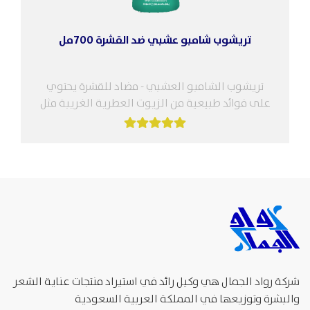
تريشوب شامبو عشبي ضد القشرة 700مل
تريشوب الشامبو العشبي - مضاد للقشرة يحتوي
على فوائد طبيعية من الزيوت العطرية الغريبة مثل
النيم وإكليل الجبل وشجرة الشاي...
شركة رواد الجمال هي وكيل رائد في استيراد منتجات عناية الشعر
والبشرة وتوزيعها في المملكة العربية السعودية