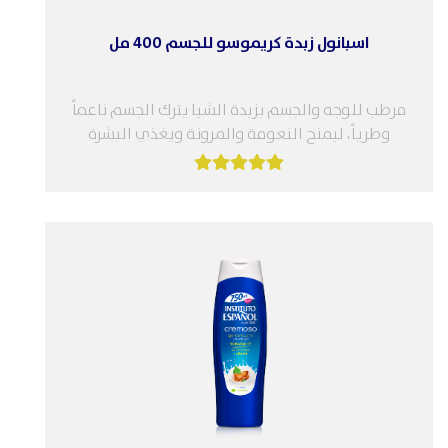
اسبانول زبدة كريموسو للجسم 400 مل
مرطب للوجه والجسم بزبدة الشيا يترك الجسم ناعماً
وطرياً، ليمنح النعومة والمرونة ويغذي البشرة
ويجددها الميزات: مرطب ومغذي للبشرة...