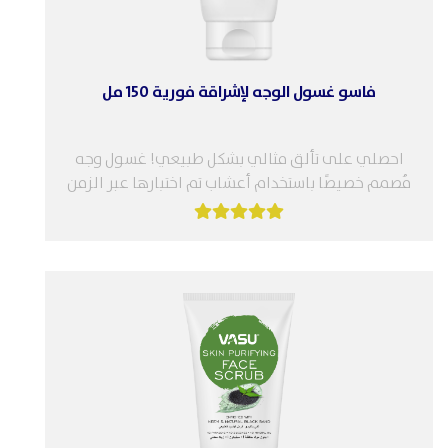
فاسو غسول الوجه لإشراقة فورية 150 مل
احصلي على تألق مثالي بشكل طبيعي! غسول وجه
مُصمم خصيصًا باستخدام أعشاب تم اختبارها عبر الزمن
في قاعدة تنظيف صديقة...