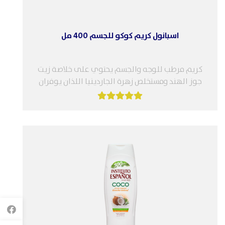
اسبانول كريم كوكو للجسم 400 مل
كريم مرطب للوجه والجسم يحتوي على خلاصة زيت
جوز الهند ومستخلص زهرة الجاردينيا اللذان يوفران
عناية ونعومة للبشرة. يُنصح به...