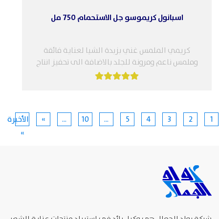
اسبانول كريموسو جل الاستحمام 750 مل
كريمي الملمس غني بزبدة الشيا لعناية فائقة
وملمس ناعم ومرونة للجلد بالاضافة الى تحفيز انتاج
الكولاجين بفضل الاحماض الدهنية، كما...
1
2
3
4
5
...
10
...
»
الأخيرة
»