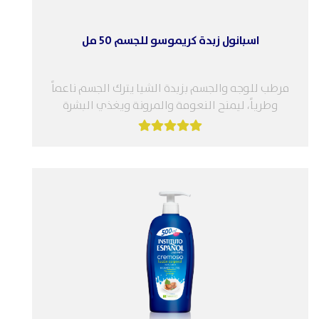
اسبانول زبدة كريموسو للجسم 50 مل
مرطب للوجه والجسم بزبدة الشيا يترك الجسم ناعماً
وطرياً، ليمنح النعومة والمرونة ويغذي البشرة
ويجددها الميزات: مرطب ومغذي للبشرة...