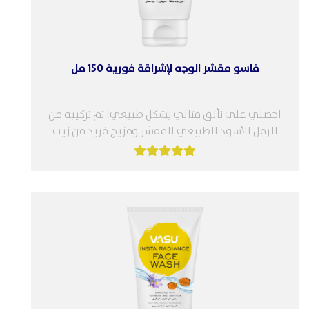
فاسو مقشر الوجه لإشراقة فورية 150 مل
احصلي على تألق مثالي بشكل طبيعي! تم تركيبه من
الرمل الأسود الطبيعي المقشر ومزيج فريد من زيت
الكركم وزيت كومكومادي...