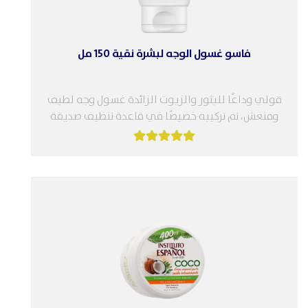
فاسو غسول الوجه لبشرة نقية 150 مل
قولي وداعًا للبثور والزيوت الزائدة غسول وجه لطيف
ومنعش، تم تركيبه خصيصًا في قاعدة تنظيف صديقة
للبشرة، للبشرة المعرضة للبثور....