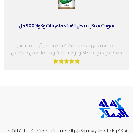
سويت سيكريت جل الاستحمام بالشوكولا 500 مل
ينظف، ينعم ويغذي البشرة بلطف دون أن يجف. يوفر
مستخلص حبوب الكاكاو ترطيب للبشرة بينما يعمل مستخلص
الليمون وزيت التوت...
شركة رواد الجمال هي وكيل رائد في استيراد منتجات عناية الشعر