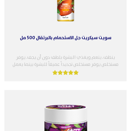
سويت سيكريت جل الاستحمام بالبرتقال 500 مل
ينظف، ينعم ويغذي البشرة بلطف دون أن يجف. يوفر
مستخلص يوفر مستخلص تجديداً عميقاً للبشرة بينما يعمل
زيت القرفة على...