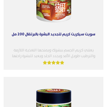
سويت سيكريت كريم لتجديد البشرة بالبرتقال 200 مل
يعتني كريم الجسم ببشرتك ويمنحها التغذية اللازمة
والترطيب طويل الأمد ويجدد الجلد ويعيد للبشرة راحتها
وحيويتها ويضيف النعومة كالحرير. الميزات:...