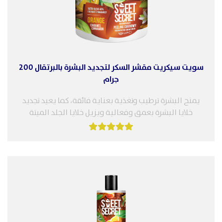
سويت سيكريت مقشر السكر لتجديد البشرة بالبرتقال 200
جرام
يمنح البشرة ترطيب وتغذية بعناية فائقة، كما يعيد تجديد
خلايا البشرة بعمق وفعالية ويزيل خلايا الجلد الميتة
ويضيف النعومة بشكل...