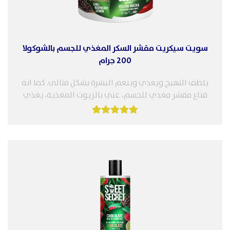
سويت سيكريت مقشر السكر المغذي للجسم بالشوكولا
200 جرام
يلطف التهيج ويغذي وينعم البشرة بشكل مثالي. كما انه
قناع مقشر مغذي للجسم، غني بالزيوت المغذية، يغذي
البشرة بلطف ويعتني...