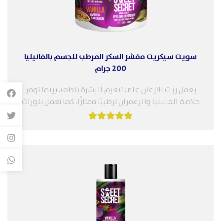
سويت سيكريت مقشر السكر المرطب للجسم بالفانيليا
200 جرام
يعمل زيت الارغان على تنعيم البشرة بلطف، بينما توفر
خلاصة الفانيليا والزعفران ترطيبًا ممتازًا، كما تعمل بلورات
السكر وجزيئات الزعفران...