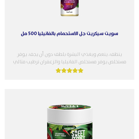
سويت سيكريت جل الاستحمام بالفانيليا 500 مل
ينظف، ينعم ويغذي البشرة بلطف دون أن يجف. يوفر
مستخلص يوفر مستخلص الفانيليا والزعفران ترطيب مثالي
بينما يساعد زيت الارغان...