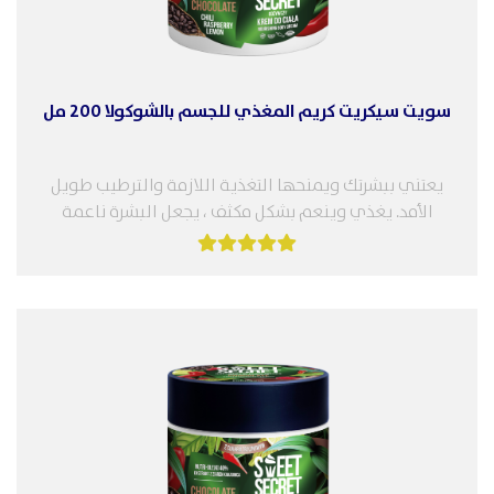
سويت سيكريت كريم المغذي للجسم بالشوكولا 200 مل
يعتني ببشرتك ويمنحها التغذية اللازمة والترطيب طويل
الأمد. يغذي وينعم بشكل مكثف ، يجعل البشرة ناعمة
مخملية. يوضع المنتج على...