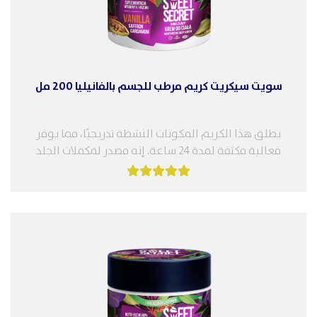
سويت سيكريت كريم مرطب للجسم بالفانيليا 200 مل
يطلق هذا الكريم المكونات النشطة تدريجيًا، مما يوفر
فعالية مكثفة لمدة 24 ساعة. إنه مصدر لمكملات الجلد
بفيتامين أ والسيليكون،...