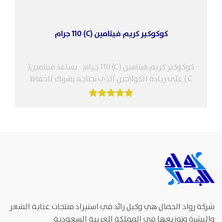
كوكوكير كريم فيتامين (C) 110 جرام
كوكوكير كريم فيتامين (C) 110 جرام - يساعد فيتامين(
C ) على زيادة الكولاجين الذي تحتاجه بشرتك للحفاظ
على توازن...
شركة رواد الجمال هي وكيل رائد في استيراد منتجات عناية الشعر
والبشرة وتوزيعها في المملكة العربية السعودية