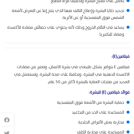
يعمل على تفتيح البشرة وتخفيف فرط التصبغ.
تجديد خلايا البشرة وإصلاح التالف منها الذي ينتج إما عن التعرض لأشعة
الشمس فوق البنفسجية أو عن الأتربة.
يساعد في التئام الجروح وذلك لأنه يحتوي على خصائص مضادة للأكسدة
ومضاد للبكتيريا.
فيتامين(E):
فيتامين E يتوافر بشكل طبيعي في بشرة الانسان، وتعتبر من مضادات
الاكسدة الدهنية في البشرة، وتحافظ على صحة البشرة، وتستعمل في
العديد من منتجات العناية بالبشرة لأكثر من 50 عام.
فوائد فيتامين (E) للبشرة:
حماية البشرة من الأشعة فوق البنفسجية
المساعدة على الحد من التجاعيد
محاربة بعض الأمراض الجلدية
المساعدة على محاربة الكلف